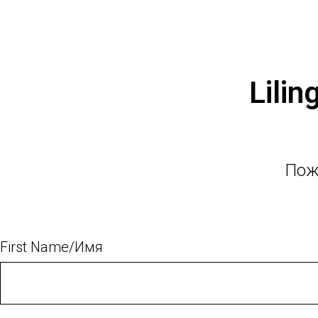
Lilin
Пож
First Name/Имя