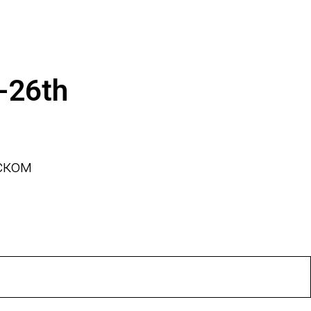
4-26th
ском