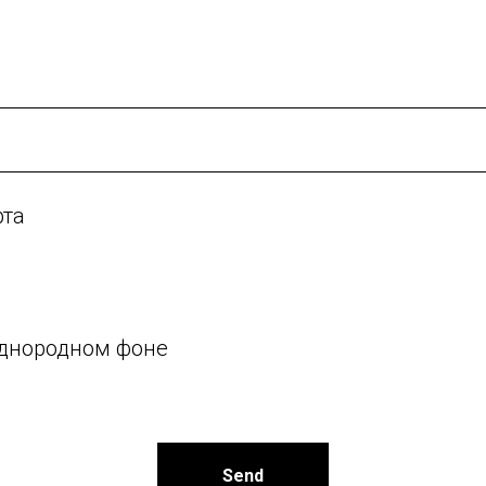
рта
 однородном фоне
Send