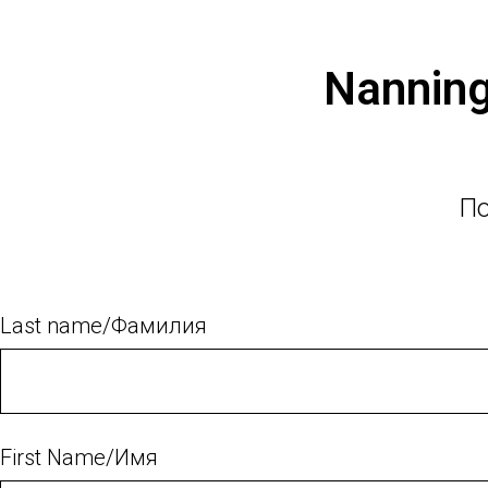
Nanning
По
Last name/Фамилия
First Name/Имя