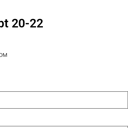
pt 20-22
ком