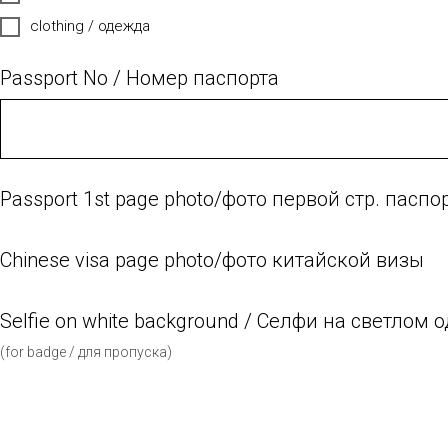
clothing / одежда
Passport No / Номер паспорта
Passport 1st page photo/фото первой стр. паспо
Chinese visa page photo/фото китайской визы
Selfie on white background / Селфи на светлом
(for badge / для пропуска)